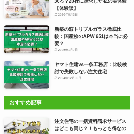
来る？20社に請求した私の実体験
【体験談】
2026年8月3日
新築の窓トリプルガラス徹底比
較：国産桧のAPW 651は本当に必
要？
2025年1月7日
ヤマト住建vs一条工務店：比較検
討で失敗しない注文住宅
2024年12月30日
おすすめ記事
注文住宅の一括資料請求サービス
はどこも同じ？！もっとも得なの