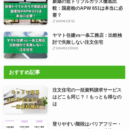
新築の窓トリプルガラス徹底比
較：国産桧のAPW 651は本当に必
要？
2025年1月7日
ヤマト住建vs一条工務店：比較検
討で失敗しない注文住宅
2024年12月30日
おすすめ記事
注文住宅の一括資料請求サービス
はどこも同じ？！もっとも得なの
は
登りやすい階段はバリアフリー・