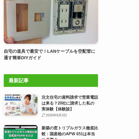
自宅の道具で最安で！LANケーブルを空配管に
通す簡単DIYガイド
最新記事
注文住宅の資料請求で営業電話
は来る？20社に請求した私の
実体験【体験談】
2026年8月3日
新築の窓トリプルガラス徹底比
較：国産桧のAPW 651は本当