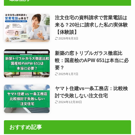
注文住宅の資料請求で営業電話は
来る？20社に請求した私の実体験
【体験談】
2026年8月3日
新築の窓トリプルガラス徹底比
較：国産桧のAPW 651は本当に必
要？
2025年1月7日
ヤマト住建vs一条工務店：比較検
討で失敗しない注文住宅
2024年12月30日
おすすめ記事