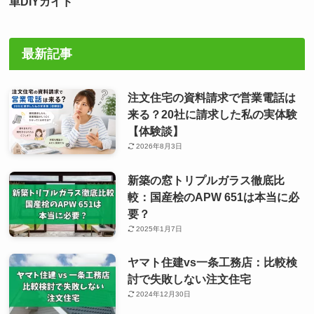
単DIYガイド
最新記事
注文住宅の資料請求で営業電話は
来る？20社に請求した私の実体験
【体験談】
2026年8月3日
新築の窓トリプルガラス徹底比
較：国産桧のAPW 651は本当に必
要？
2025年1月7日
ヤマト住建vs一条工務店：比較検
討で失敗しない注文住宅
2024年12月30日