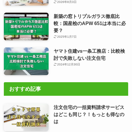
2026年8月3日
新築の窓トリプルガラス徹底比
較：国産桧のAPW 651は本当に必
要？
2025年1月7日
ヤマト住建vs一条工務店：比較検
討で失敗しない注文住宅
2024年12月30日
おすすめ記事
注文住宅の一括資料請求サービス
はどこも同じ？！もっとも得なの
は