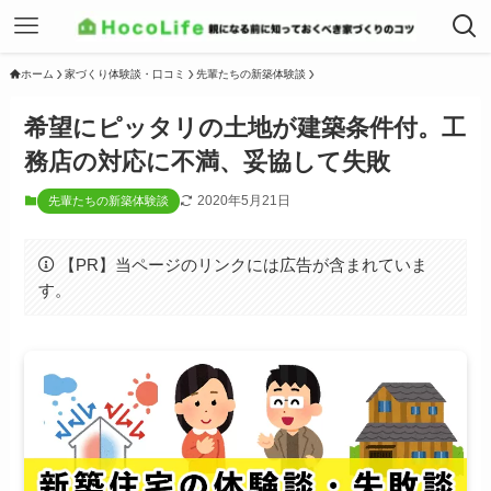
ホーム
家づくり体験談・口コミ
先輩たちの新築体験談
希望にピッタリの土地が建築条件付。工
務店の対応に不満、妥協して失敗
2020年5月21日
先輩たちの新築体験談
【PR】当ページのリンクには広告が含まれていま
す。