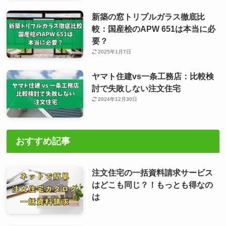
新築の窓トリプルガラス徹底比
較：国産桧のAPW 651は本当に必
要？
2025年1月7日
ヤマト住建vs一条工務店：比較検
討で失敗しない注文住宅
2024年12月30日
おすすめ記事
注文住宅の一括資料請求サービス
はどこも同じ？！もっとも得なの
は