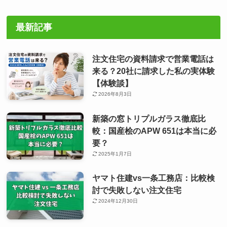
最新記事
注文住宅の資料請求で営業電話は
来る？20社に請求した私の実体験
【体験談】
2026年8月3日
新築の窓トリプルガラス徹底比
較：国産桧のAPW 651は本当に必
要？
2025年1月7日
ヤマト住建vs一条工務店：比較検
討で失敗しない注文住宅
2024年12月30日