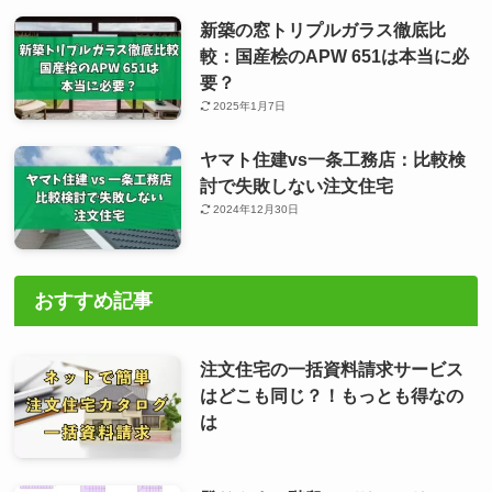
新築の窓トリプルガラス徹底比
較：国産桧のAPW 651は本当に必
要？
2025年1月7日
ヤマト住建vs一条工務店：比較検
討で失敗しない注文住宅
2024年12月30日
おすすめ記事
注文住宅の一括資料請求サービス
はどこも同じ？！もっとも得なの
は