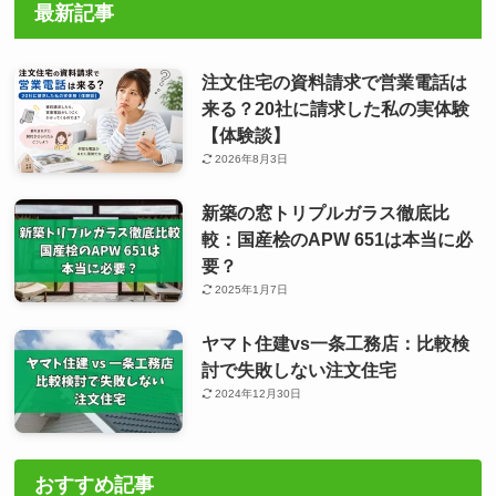
最新記事
注文住宅の資料請求で営業電話は
来る？20社に請求した私の実体験
【体験談】
2026年8月3日
新築の窓トリプルガラス徹底比
較：国産桧のAPW 651は本当に必
要？
2025年1月7日
ヤマト住建vs一条工務店：比較検
討で失敗しない注文住宅
2024年12月30日
おすすめ記事