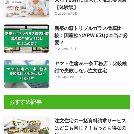
来る？20社に請求した私の実体験
【体験談】
2026年8月3日
新築の窓トリプルガラス徹底比
較：国産桧のAPW 651は本当に必
要？
2025年1月7日
ヤマト住建vs一条工務店：比較検
討で失敗しない注文住宅
2024年12月30日
おすすめ記事
注文住宅の一括資料請求サービス
はどこも同じ？！もっとも得なの