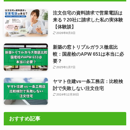
注文住宅の資料請求で営業電話は
来る？20社に請求した私の実体験
【体験談】
2026年8月3日
新築の窓トリプルガラス徹底比
較：国産桧のAPW 651は本当に必
要？
2025年1月7日
ヤマト住建vs一条工務店：比較検
討で失敗しない注文住宅
2024年12月30日
おすすめ記事