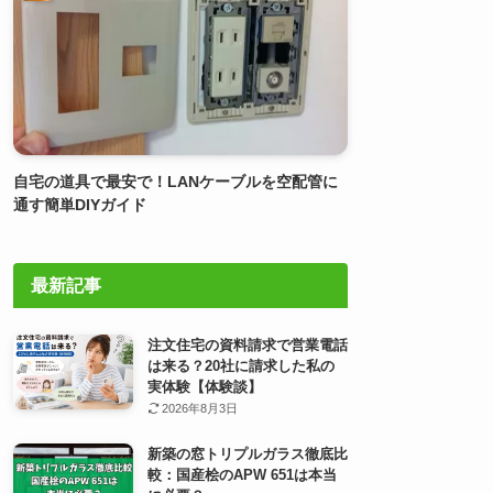
自宅の道具で最安で！LANケーブルを空配管に
通す簡単DIYガイド
最新記事
注文住宅の資料請求で営業電話
は来る？20社に請求した私の
実体験【体験談】
2026年8月3日
新築の窓トリプルガラス徹底比
較：国産桧のAPW 651は本当