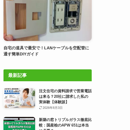
自宅の道具で最安で！LANケーブルを空配管に
通す簡単DIYガイド
最新記事
注文住宅の資料請求で営業電話
は来る？20社に請求した私の
実体験【体験談】
2026年8月3日
新築の窓トリプルガラス徹底比
較：国産桧のAPW 651は本当