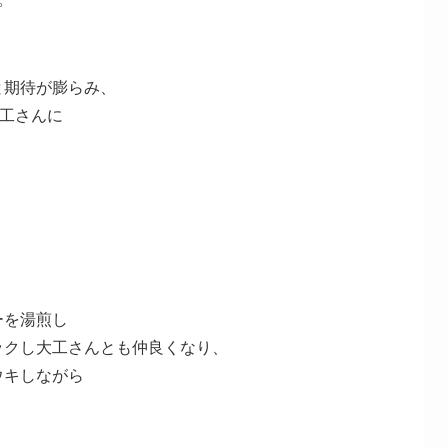
と期待が膨らみ、
大工さんに
、
ーを湯煎し
ックし大工さんとも仲良くなり、
ウキしながら