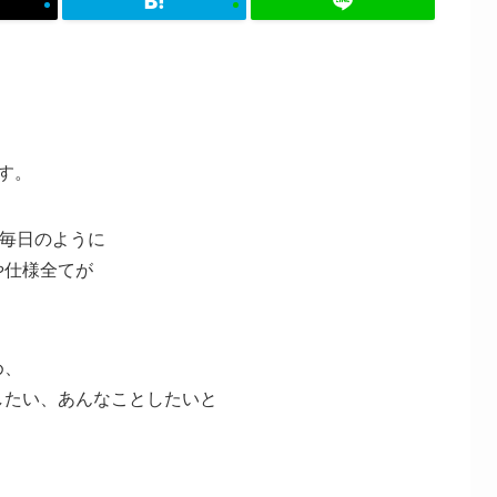
す。
ぼ毎日のように
や仕様全てが
め、
したい、あんなことしたいと
。