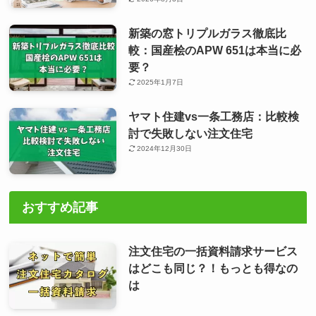
新築の窓トリプルガラス徹底比
較：国産桧のAPW 651は本当に必
要？
2025年1月7日
ヤマト住建vs一条工務店：比較検
討で失敗しない注文住宅
2024年12月30日
おすすめ記事
注文住宅の一括資料請求サービス
はどこも同じ？！もっとも得なの
は