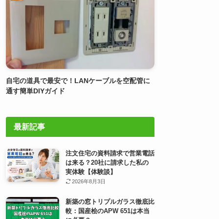
自宅の道具で最安で！LANケーブルを空配管に
通す簡単DIYガイド
最新記事
注文住宅の資料請求で営業電話
は来る？20社に請求した私の
実体験【体験談】
2026年8月3日
新築の窓トリプルガラス徹底比
較：国産桧のAPW 651は本当