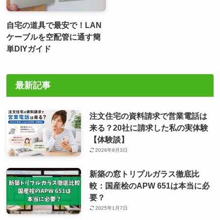
自宅の道具で最安で！LAN
ケーブルを空配管に通す簡
単DIYガイド
最新記事
注文住宅の資料請求で営業電話は
来る？20社に請求した私の実体験
【体験談】
2026年8月3日
新築の窓トリプルガラス徹底比
較：国産桧のAPW 651は本当に必
要？
2025年1月7日