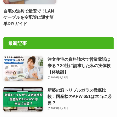
自宅の道具で最安で！LAN
ケーブルを空配管に通す簡
単DIYガイド
最新記事
注文住宅の資料請求で営業電話は
来る？20社に請求した私の実体験
【体験談】
2026年8月3日
新築の窓トリプルガラス徹底比
較：国産桧のAPW 651は本当に必
要？
2025年1月7日