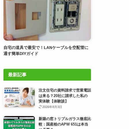
自宅の道具で最安で！LANケーブルを空配管に
通す簡単DIYガイド
最新記事
注文住宅の資料請求で営業電話
は来る？20社に請求した私の
実体験【体験談】
2026年8月3日
新築の窓トリプルガラス徹底比
較：国産桧のAPW 651は本当