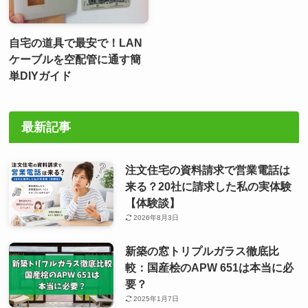
自宅の道具で最安で！LAN
ケーブルを空配管に通す簡
単DIYガイド
最新記事
注文住宅の資料請求で営業電話は
来る？20社に請求した私の実体験
【体験談】
2026年8月3日
新築の窓トリプルガラス徹底比
較：国産桧のAPW 651は本当に必
要？
2025年1月7日