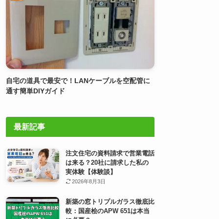
自宅の道具で最安で！LANケーブルを空配管に
通す簡単DIYガイド
最新記事
注文住宅の資料請求で営業電話
は来る？20社に請求した私の
実体験【体験談】
2026年8月3日
新築の窓トリプルガラス徹底比
較：国産桧のAPW 651は本当