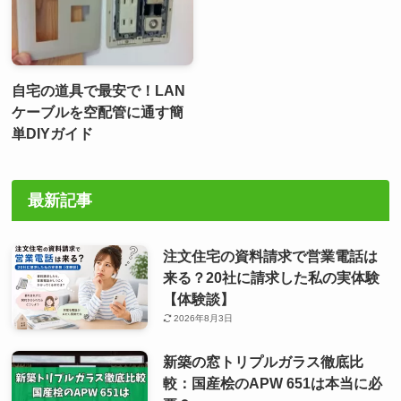
自宅の道具で最安で！LAN
ケーブルを空配管に通す簡
単DIYガイド
最新記事
注文住宅の資料請求で営業電話は
来る？20社に請求した私の実体験
【体験談】
2026年8月3日
新築の窓トリプルガラス徹底比
較：国産桧のAPW 651は本当に必