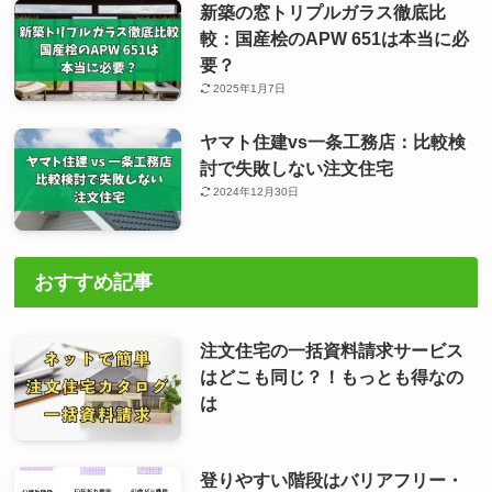
新築の窓トリプルガラス徹底比
較：国産桧のAPW 651は本当に必
要？
2025年1月7日
ヤマト住建vs一条工務店：比較検
討で失敗しない注文住宅
2024年12月30日
おすすめ記事
注文住宅の一括資料請求サービス
はどこも同じ？！もっとも得なの
は
登りやすい階段はバリアフリー・