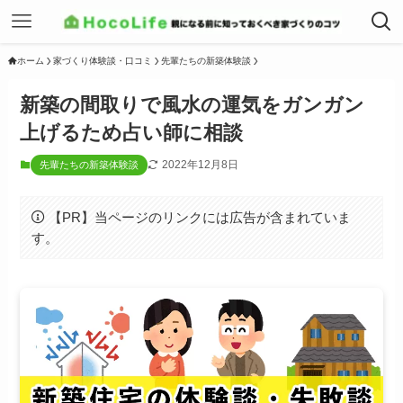
ホーム
家づくり体験談・口コミ
先輩たちの新築体験談
新築の間取りで風水の運気をガンガン
上げるため占い師に相談
2022年12月8日
先輩たちの新築体験談
【PR】当ページのリンクには広告が含まれていま
す。