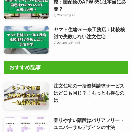
較：国産桧のAPW 651は本当に必
要？
2025年1月7日
ヤマト住建vs一条工務店：比較検
討で失敗しない注文住宅
2024年12月30日
おすすめ記事
注文住宅の一括資料請求サービス
はどこも同じ？！もっとも得なの
は
登りやすい階段はバリアフリー・
ユニバーサルデザインの寸法