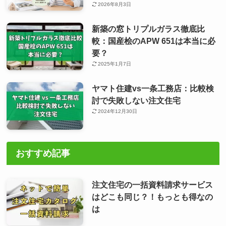
2026年8月3日
新築の窓トリプルガラス徹底比
較：国産桧のAPW 651は本当に必
要？
2025年1月7日
ヤマト住建vs一条工務店：比較検
討で失敗しない注文住宅
2024年12月30日
おすすめ記事
注文住宅の一括資料請求サービス
はどこも同じ？！もっとも得なの
は