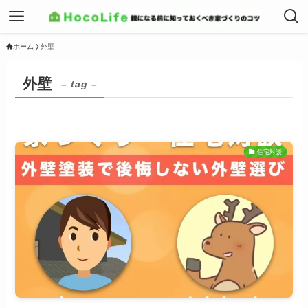
ホーム
外壁
外壁
– tag –
住宅対談