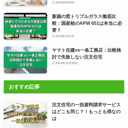
2026年8月3日
新築の窓トリプルガラス徹底比
較：国産桧のAPW 651は本当に必
要？
2025年1月7日
ヤマト住建vs一条工務店：比較検
討で失敗しない注文住宅
2024年12月30日
おすすめ記事
注文住宅の一括資料請求サービス
はどこも同じ？！もっとも得なの
は