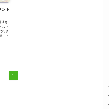
ベント
開催さ
すみっ
に行き
踊ろう
1