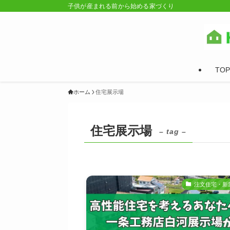
子供が産まれる前から始める家づくり
TOP
ホーム
住宅展示場
住宅展示場
– tag –
注文住宅・新