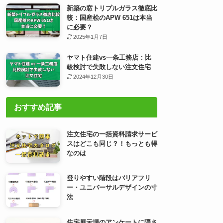
新築の窓トリプルガラス徹底比
較：国産桧のAPW 651は本当
に必要？
2025年1月7日
ヤマト住建vs一条工務店：比
較検討で失敗しない注文住宅
2024年12月30日
おすすめ記事
注文住宅の一括資料請求サービ
スはどこも同じ？！もっとも得
なのは
登りやすい階段はバリアフリ
ー・ユニバーサルデザインの寸
法
住宅展示場のアンケートに隠さ