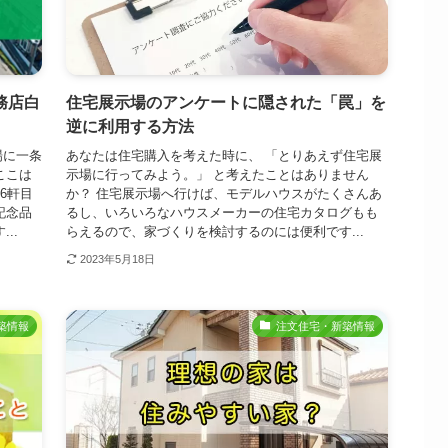
務店白
住宅展示場のアンケートに隠された「罠」を
逆に利用する方法
場に一条
あなたは住宅購入を考えた時に、 「とりあえず住宅展
ここは
示場に行ってみよう。」 と考えたことはありません
6軒目
か？ 住宅展示場へ行けば、モデルハウスがたくさんあ
記念品
るし、いろいろなハウスメーカーの住宅カタログもも
..
らえるので、家づくりを検討するのには便利です...
2023年5月18日
築情報
注文住宅・新築情報