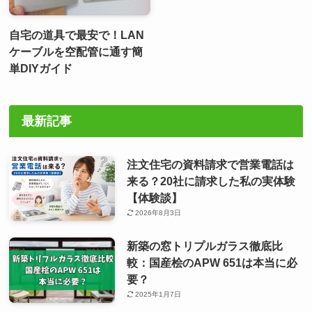
自宅の道具で最安で！LAN
ケーブルを空配管に通す簡
単DIYガイド
最新記事
注文住宅の資料請求で営業電話は
来る？20社に請求した私の実体験
【体験談】
2026年8月3日
新築の窓トリプルガラス徹底比
較：国産桧のAPW 651は本当に必
要？
2025年1月7日