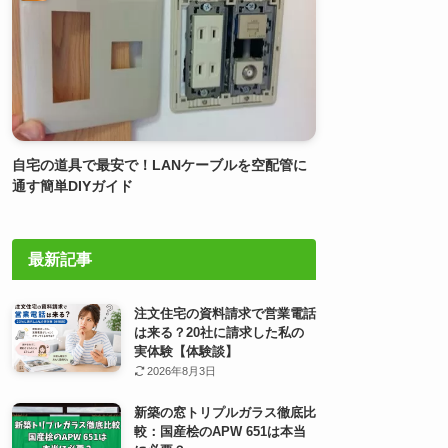
自宅の道具で最安で！LANケーブルを空配管に
通す簡単DIYガイド
最新記事
注文住宅の資料請求で営業電話
は来る？20社に請求した私の
実体験【体験談】
2026年8月3日
新築の窓トリプルガラス徹底比
較：国産桧のAPW 651は本当