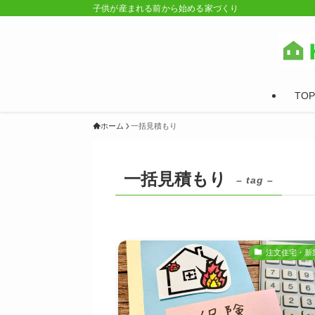
子供が産まれる前から始める家づくり
TOP
ホーム
一括見積もり
一括見積もり
– tag –
注文住宅・新