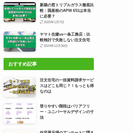
新築の窓トリプルガラス徹底比
較：国産桧のAPW 651は本当
に必要？
2025年1月7日
ヤマト住建vs一条工務店：比
較検討で失敗しない注文住宅
2024年12月30日
おすすめ記事
注文住宅の一括資料請求サービ
スはどこも同じ？！もっとも得
なのは
登りやすい階段はバリアフリ
ー・ユニバーサルデザインの寸
法
住宅展示場のアンケートに隠さ