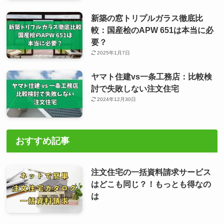
新築の窓トリプルガラス徹底比
較：国産桧のAPW 651は本当に必
要？
2025年1月7日
ヤマト住建vs一条工務店：比較検
討で失敗しない注文住宅
2024年12月30日
おすすめ記事
注文住宅の一括資料請求サービス
はどこも同じ？！もっとも得なの
は