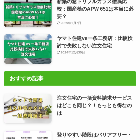
新築の窓トリプルガラス徹底比
較：国産桧のAPW 651は本当に必
要？
2025年1月7日
ヤマト住建vs一条工務店：比較検
討で失敗しない注文住宅
2024年12月30日
おすすめ記事
注文住宅の一括資料請求サービス
はどこも同じ？！もっとも得なの
は
登りやすい階段はバリアフリー・