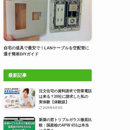
自宅の道具で最安で！LANケーブルを空配管に
通す簡単DIYガイド
最新記事
注文住宅の資料請求で営業電話
は来る？20社に請求した私の
実体験【体験談】
2026年8月3日
新築の窓トリプルガラス徹底比
較：国産桧のAPW 651は本当