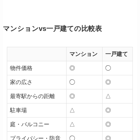
マンションvs一戸建ての比較表
マンション
一戸建て
物件価格
◎
◯
家の広さ
◯
◎
最寄駅からの距離
◎
△
駐車場
△
◎
庭・バルコニー
△
◎
プライバシー・防音
◯
◎