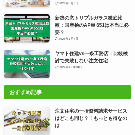
2026年8月3日
新築の窓トリプルガラス徹底比
較：国産桧のAPW 651は本当に必
要？
2025年1月7日
ヤマト住建vs一条工務店：比較検
討で失敗しない注文住宅
2024年12月30日
おすすめ記事
注文住宅の一括資料請求サービス
はどこも同じ？！もっとも得なの
は