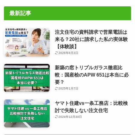
最新記事
注文住宅の資料請求で営業電話は
来る？20社に請求した私の実体験
【体験談】
2026年8月3日
新築の窓トリプルガラス徹底比
較：国産桧のAPW 651は本当に必
要？
2025年1月7日
ヤマト住建vs一条工務店：比較検
討で失敗しない注文住宅
2024年12月30日