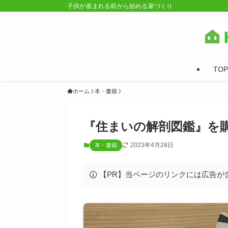
子供が産まれる前から始める家づくり
TOP
ホーム
本・書籍
『住まいの解剖図鑑』を
2023年4月28日
本・書籍
【PR】当ページのリンクには広告が