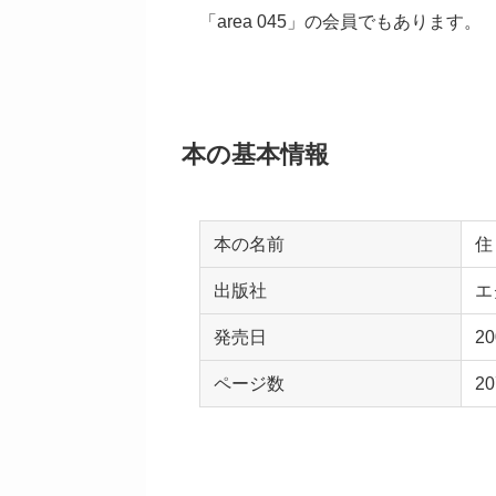
「area 045」の会員でもあります。
本の基本情報
本の名前
住
出版社
エ
発売日
2
ページ数
2