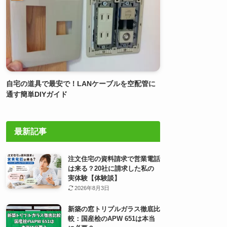
自宅の道具で最安で！LANケーブルを空配管に
通す簡単DIYガイド
最新記事
注文住宅の資料請求で営業電話
は来る？20社に請求した私の
実体験【体験談】
2026年8月3日
新築の窓トリプルガラス徹底比
較：国産桧のAPW 651は本当