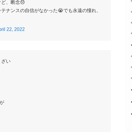
ど、断念😞
テナンスの自信がなかった😭でも永遠の憧れ、
ril 22, 2022
うざい
が