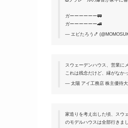
ガーーーーーー🚃
ガーーーーーー🚄
— エビたろう🍤 (@MOMOSUK
スウェーデンハウス、営業に
これは残念だけど、縁がなか
— 太陽 アイ工務店 株主優待大好き 
家造りを考え出した頃、スウ
のモデルハウスは全部行きまし