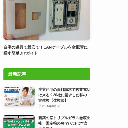
自宅の道具で最安で！LANケーブルを空配管に
通す簡単DIYガイド
最新記事
注文住宅の資料請求で営業電話
は来る？20社に請求した私の
実体験【体験談】
2026年8月3日
新築の窓トリプルガラス徹底比
較：国産桧のAPW 651は本当