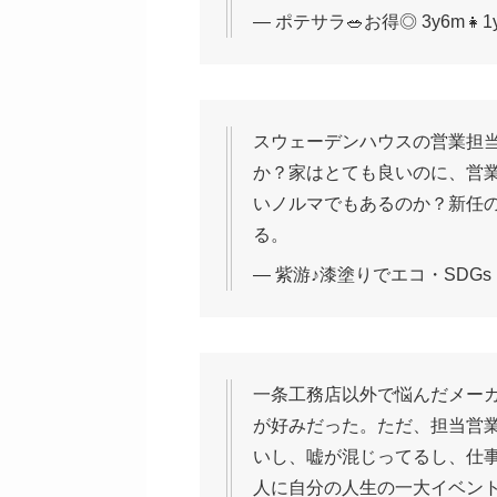
— ポテサラ🥗お得◎ 3y6m👧1y3m
スウェーデンハウスの営業担当
か？家はとても良いのに、営
いノルマでもあるのか？新任
る。
— 紫游♪漆塗りでエコ・SDGs (@B
一条工務店以外で悩んだメー
が好みだった。ただ、担当営
いし、嘘が混じってるし、仕
人に自分の人生の一大イベン