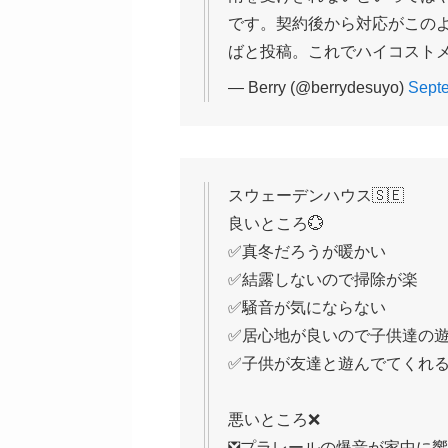
です。契約後から対応がこの
ばと投稿。これでハイコスト
— Berry (@berrydesuyo)
Septe
スウェーデンハウス🇸🇪
良いところ💮
✅真冬だろうが暖かい
✅結露しないので掃除が楽
✅騒音が気にならない
✅居心地が良いので子供達の
✅子供が友達と遊んでてくれ
悪いところ❌
❎プラレールの爆音が家中に