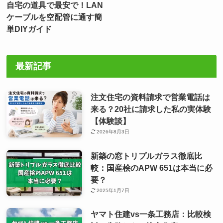
自宅の道具で最安で！LAN
ケーブルを空配管に通す簡
単DIYガイド
最新記事
注文住宅の資料請求で営業電話は
来る？20社に請求した私の実体験
【体験談】
2026年8月3日
新築の窓トリプルガラス徹底比
較：国産桧のAPW 651は本当に必
要？
2025年1月7日
ヤマト住建vs一条工務店：比較検