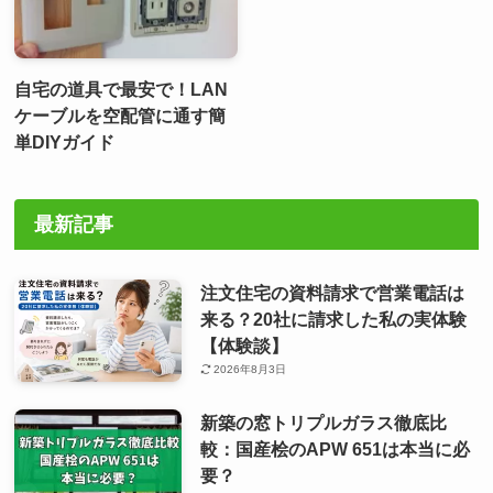
自宅の道具で最安で！LAN
ケーブルを空配管に通す簡
単DIYガイド
最新記事
注文住宅の資料請求で営業電話は
来る？20社に請求した私の実体験
【体験談】
2026年8月3日
新築の窓トリプルガラス徹底比
較：国産桧のAPW 651は本当に必
要？