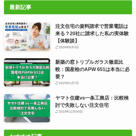
最新記事
注文住宅の資料請求で営業電話は
来る？20社に請求した私の実体験
【体験談】
2026年8月3日
新築の窓トリプルガラス徹底比
較：国産桧のAPW 651は本当に必
要？
2025年1月7日
ヤマト住建vs一条工務店：比較検
討で失敗しない注文住宅
2024年12月30日