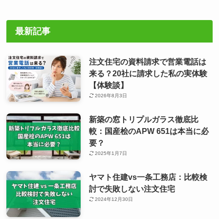
最新記事
注文住宅の資料請求で営業電話は
来る？20社に請求した私の実体験
【体験談】
2026年8月3日
新築の窓トリプルガラス徹底比
較：国産桧のAPW 651は本当に必
要？
2025年1月7日
ヤマト住建vs一条工務店：比較検
討で失敗しない注文住宅
2024年12月30日