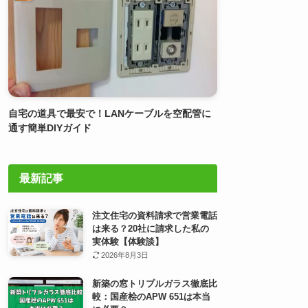
自宅の道具で最安で！LANケーブルを空配管に
通す簡単DIYガイド
最新記事
注文住宅の資料請求で営業電話
は来る？20社に請求した私の
実体験【体験談】
2026年8月3日
新築の窓トリプルガラス徹底比
較：国産桧のAPW 651は本当