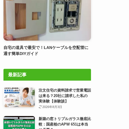
自宅の道具で最安で！LANケーブルを空配管に
通す簡単DIYガイド
最新記事
注文住宅の資料請求で営業電話
は来る？20社に請求した私の
実体験【体験談】
2026年8月3日
新築の窓トリプルガラス徹底比
較：国産桧のAPW 651は本当