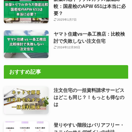
較：国産桧のAPW 651は本当に必
要？
2025年1月7日
ヤマト住建vs一条工務店：比較検
討で失敗しない注文住宅
2024年12月30日
おすすめ記事
注文住宅の一括資料請求サービス
はどこも同じ？！もっとも得なの
は
登りやすい階段はバリアフリー・
ユニバーサルデザインの寸法