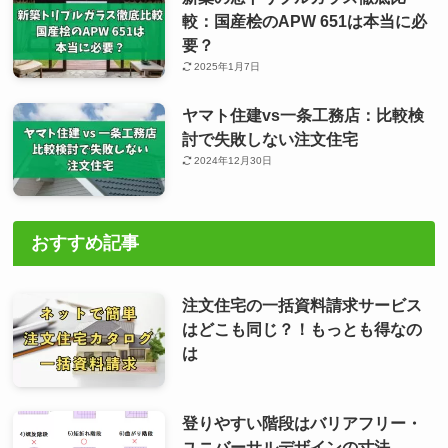
較：国産桧のAPW 651は本当に必
要？
2025年1月7日
ヤマト住建vs一条工務店：比較検
討で失敗しない注文住宅
2024年12月30日
おすすめ記事
注文住宅の一括資料請求サービス
はどこも同じ？！もっとも得なの
は
登りやすい階段はバリアフリー・
ユニバーサルデザインの寸法