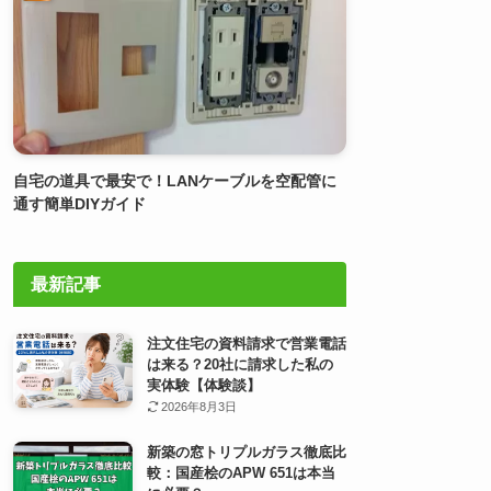
自宅の道具で最安で！LANケーブルを空配管に
通す簡単DIYガイド
最新記事
注文住宅の資料請求で営業電話
は来る？20社に請求した私の
実体験【体験談】
2026年8月3日
新築の窓トリプルガラス徹底比
較：国産桧のAPW 651は本当