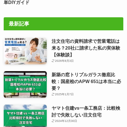
単DIYガイド
最新記事
注文住宅の資料請求で営業電話は
来る？20社に請求した私の実体験
【体験談】
2026年8月3日
新築の窓トリプルガラス徹底比
較：国産桧のAPW 651は本当に必
要？
2025年1月7日
ヤマト住建vs一条工務店：比較検
討で失敗しない注文住宅
2024年12月30日