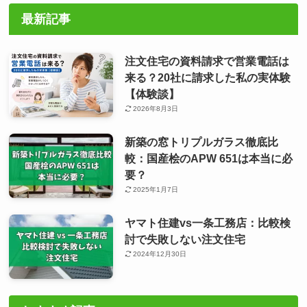
最新記事
注文住宅の資料請求で営業電話は
来る？20社に請求した私の実体験
【体験談】
2026年8月3日
新築の窓トリプルガラス徹底比
較：国産桧のAPW 651は本当に必
要？
2025年1月7日
ヤマト住建vs一条工務店：比較検
討で失敗しない注文住宅
2024年12月30日