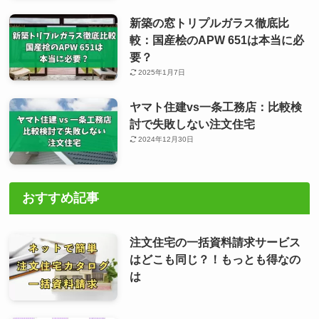
新築の窓トリプルガラス徹底比
較：国産桧のAPW 651は本当に必
要？
2025年1月7日
ヤマト住建vs一条工務店：比較検
討で失敗しない注文住宅
2024年12月30日
おすすめ記事
注文住宅の一括資料請求サービス
はどこも同じ？！もっとも得なの
は