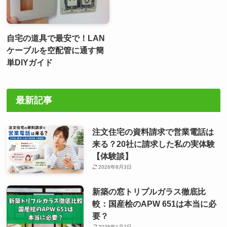
自宅の道具で最安で！LAN
ケーブルを空配管に通す簡
単DIYガイド
最新記事
注文住宅の資料請求で営業電話は
来る？20社に請求した私の実体験
【体験談】
2026年8月3日
新築の窓トリプルガラス徹底比
較：国産桧のAPW 651は本当に必
要？
2025年1月7日